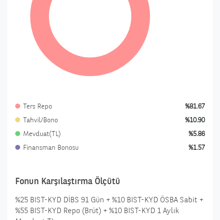
Ters Repo
%81.67
Tahvil/Bono
%10.90
Mevduat(TL)
%5.86
Finansman Bonosu
%1.57
Fonun Karşılaştırma Ölçütü
%25 BIST-KYD DİBS 91 Gün + %10 BIST-KYD ÖSBA Sabit +
%55 BIST-KYD Repo (Brüt) + %10 BIST-KYD 1 Aylık