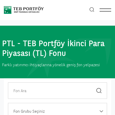
PTL - TEB Portföy İkinci Para
Piyasası (TL) Fonu
Farklı yatırımcı ihtiyaçlarına yönelik geniş fon yelpazesi
Fon Grubu Seçiniz