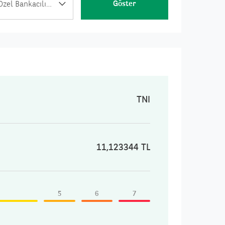
Göster
TNI - TEB Portföy ING Bank Özel Bankacılık ve Platinum Değişken Özel Fon
TNI
11,123344 TL
5
6
7