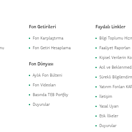
Fon Getirileri
Faydalı Linkler
Fon Karşılaştırma
Bilgi Toplumu Hizm
onu
Fon Getiri Hesaplama
Faaliyet Raporları
Kişisel Verilerin 
Fon Dünyası
Acil ve Beklenmed
Aylık Fon Bülteni
Sürekli Bilgilendi
Fon Videoları
Yatırım Fonları KA
Basında TEB Portföy
İletişim
Duyurular
Yasal Uyarı
Etik İlkeler
Duyurular