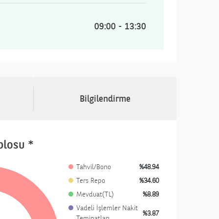
09:00 - 13:30
Bilgilendirme
blosu *
Tahvil/Bono
%48.94
Ters Repo
%34.60
Mevduat(TL)
%8.89
Vadeli İşlemler Nakit
%3.87
Teminatları