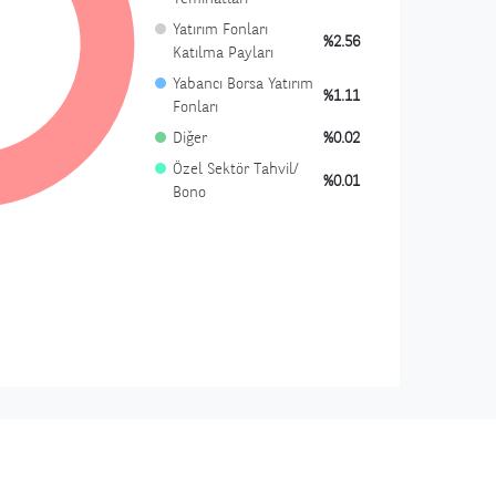
Yatırım Fonları
%2.56
Katılma Payları
Yabancı Borsa Yatırım
%1.11
Fonları
Diğer
%0.02
Özel Sektör Tahvil/
%0.01
Bono