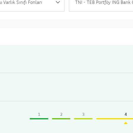
u Varlık Sınıfı Fonları
1
2
3
4