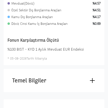
Mevduat(Döviz)
%4.57
Özel Sektör Dış Borçlanma Araçları
%4.51
Kamu Dış Borçlanma Araçları
%4.17
Döviz Cinsi Kamu İç Borçlanma Araçları
%0.69
Fonun Karşılaştırma Ölçütü
%100 BIST - KYD 1 Aylık Mevduat EUR Endeksi
*
05-08-2026
Tarihi İtibarıyla
Temel Bilgiler