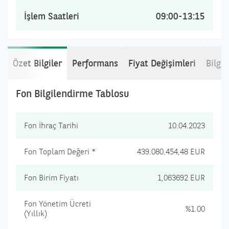
İşlem Saatleri
09:00-13:15
Özet Bilgiler
Performans
Fiyat Değişimleri
Bilgi
Fon Bilgilendirme Tablosu
Fon İhraç Tarihi
10.04.2023
Fon Toplam Değeri *
439.080.454,48 EUR
Fon Birim Fiyatı
1,063692 EUR
Fon Yönetim Ücreti
%1.00
(Yıllık)