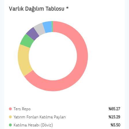
Varlık Dağılım Tablosu *
Ters Repo
%65.27
Yatırım Fonları Katılma Payları
%15.29
Katılma Hesabı (Döviz)
%5.50