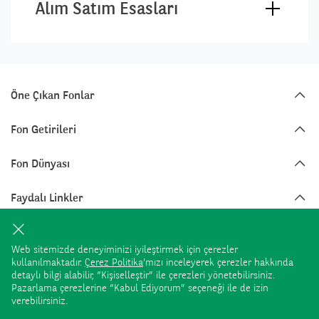
Alım Satım Esasları
Öne Çıkan Fonlar
Fon Getirileri
Fon Dünyası
Faydalı Linkler
Fon Kategorileri
Web sitemizde deneyiminizi iyileştirmek için çerezler
kullanılmaktadır.
Çerez Politika
’mızı inceleyerek çerezler hakkında
detaylı bilgi alabilir, “Kişiselleştir” ile çerezleri yönetebilirsiniz.
Pazarlama çerezlerine “Kabul Ediyorum” seçeneği ile de izin
Bu internet sitesindeki her türlü bilgi, yorum ve değerlendirme, karşılığında
verebilirsiniz.
herhangi bir maddi menfaat temin edilmeksizin yatırımcıları bilgilendirmek